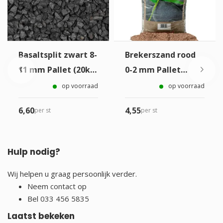
Basaltsplit zwart 8-
Brekerszand rood
11 mm Pallet (20kg
0-2 mm Pallet
zak)
(20kg zak)
op voorraad
op voorraad
6,
60
4,
55
per st
per st
Hulp nodig?
Wij helpen u graag persoonlijk verder.
Neem
contact
op
Bel
033 456 5835
Laatst bekeken