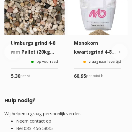
Limburgs grind 4-8
Monokorn
mm Pallet (20kg
kwartsgrind 4-8
zak)
mm
op voorraad
vraag naar levertijd
5,
30
60,
95
per st
per mini-b
Hulp nodig?
Wij helpen u graag persoonlijk verder.
Neem
contact
op
Bel
033 456 5835