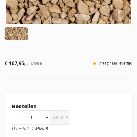
€ 107,95
vraag naar levertijd
per MINI-B
Bestellen
-
+
MINI-B
U bestelt:
1
MINI-B